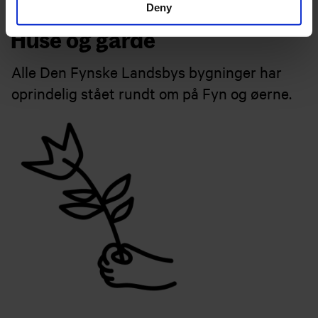
Deny
Huse og gårde
Alle Den Fynske Landsbys bygninger har
oprindelig stået rundt om på Fyn og øerne.